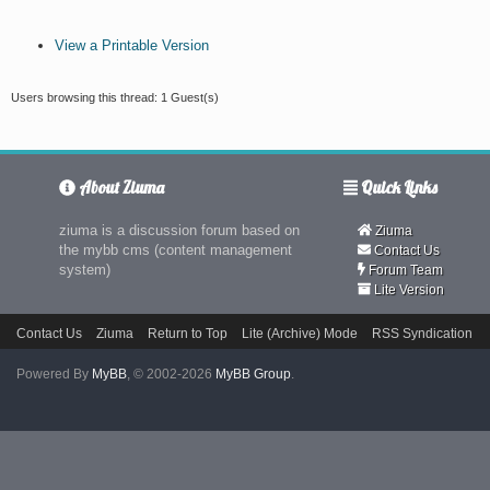
View a Printable Version
Users browsing this thread: 1 Guest(s)
About Ziuma
Quick Links
ziuma is a discussion forum based on
Ziuma
the mybb cms (content management
Contact Us
system)
Forum Team
Lite Version
Contact Us
Ziuma
Return to Top
Lite (Archive) Mode
RSS Syndication
Powered By
MyBB
, © 2002-2026
MyBB Group
.