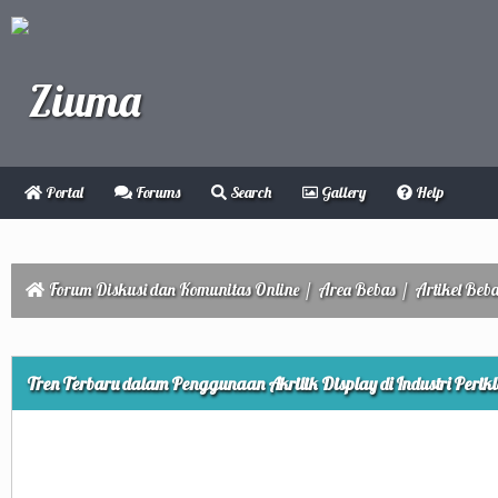
Portal
Forums
Search
Gallery
Help
Forum Diskusi dan Komunitas Online
/
Area Bebas
/
Artikel Beb
ge
Tren Terbaru dalam Penggunaan Akrilik Display di Industri Perik