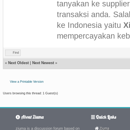
tanyakan ke suppli
transaksi anda. Sal
ke Indonesia yaitu
X
mempercayakan kebu
Find
«
Next Oldest
|
Next Newest
»
View a Printable Version
Users browsing this thread: 1 Guest(s)
About Ziuma
Quick Links
ziuma is a discussion forum based on
Ziuma