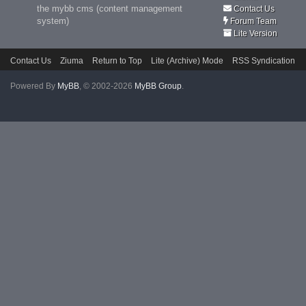
the mybb cms (content management
Contact Us
system)
Forum Team
Lite Version
Contact Us
Ziuma
Return to Top
Lite (Archive) Mode
RSS Syndication
Powered By
MyBB
, © 2002-2026
MyBB Group
.