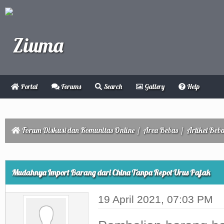
Portal
Forums
Search
Gallery
Help
Forum Diskusi dan Komunitas Online
/
Area Bebas
/
Artikel Beb
ge
Mudahnya Import Barang dari China Tanpa Repot Urus Pajak
19 April 2021, 07:03 PM