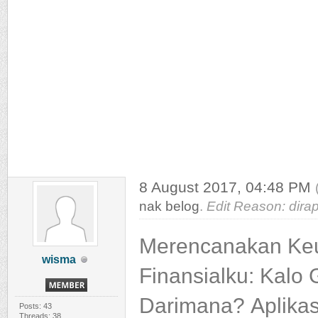
8 August 2017, 04:48 PM
nak belog
.
Edit Reason: dir
Merencanakan Keu
wisma
Finansialku: Kalo 
Darimana?
Aplika
Posts: 43
Threads: 38