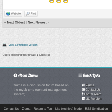
Website
Find
«
Next Oldest
|
Next Newest
»
View a Printable Version
Users browsing this thread: 1 Guest(s)
About Ziuma
Quick Links
ziuma is a discussion forum based on
Ziuma
the mybb cms (content management
Contact Us
system)
Forum Team
Lite Version
Contact Us
Ziuma
Return to Top
Lite (Archive) Mode
RSS Syndication