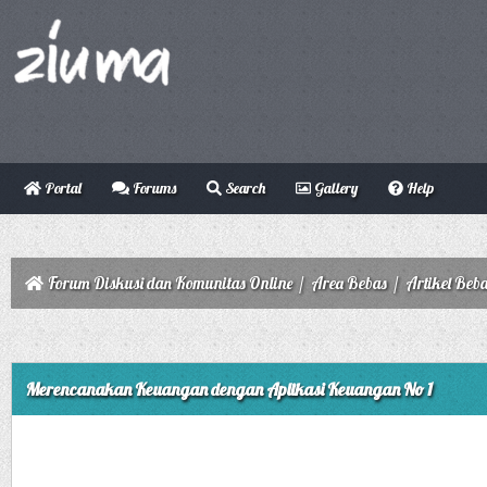
Portal
Forums
Search
Gallery
Help
Forum Diskusi dan Komunitas Online
/
Area Bebas
/
Artikel Beb
Merencanakan Keuangan dengan Aplikasi Keuangan No 1