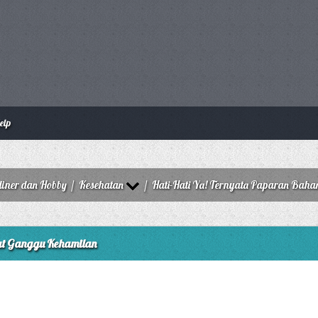
elp
liner dan Hobby
/
Kesehatan
/
Hati-Hati Ya! Ternyata Paparan Baha
pat Ganggu Kehamilan