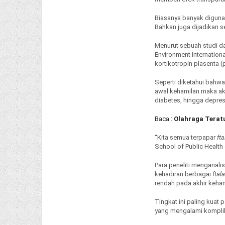
Biasanya banyak digunak
Bahkan juga dijadikan s
Menurut sebuah studi d
Environment Internatio
kortikotropin plasenta 
Seperti diketahui bahwa
awal kehamilan maka ak
diabetes, hingga depres
Baca :
Olahraga Terat
“Kita semua terpapar
fta
School of Public Health
Para peneliti menganali
kehadiran berbagai
ftal
rendah pada akhir keham
Tingkat ini paling kuat
yang mengalami komplik