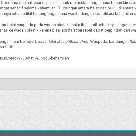
studi pertama dan terbesar sejauh ini untuk memeriksa bagaimana bahan kim
angat sensitif selama kehamilan. “Hubungan antara ftalat dan pCRH di antara
hanya tahu sedikit tentang bagaimana wanita dengan komplikasi kehamilan dip
ran ftalat yang ada pada wadah plastik, maka ibu hamil sebaiknya jangan m
as ke wadah plastik karena bisa jadi
ftalat
tersebut dapat berpindah dari w
 dengan item berlabel bebas
ftalat
atau
phthalatefree
. Waspada, kandungan
ftal
au DiBP.
is.id/read/9730/hati-h...nggu-kehamilan