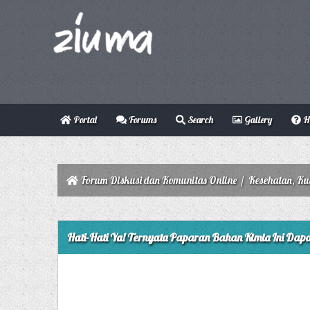
Portal
Forums
Search
Gallery
H
Forum Diskusi dan Komunitas Online
/
Kesehatan, Ku
0 Vote(s) - 0 Average
1
2
3
4
5
Hati-Hati Ya! Ternyata Paparan Bahan Kimia Ini Da