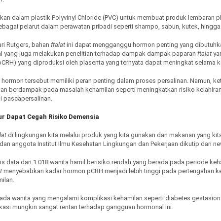
an dalam plastik Polyvinyl Chloride (PVC) untuk membuat produk lembaran p
ebagai pelarut dalam perawatan pribadi seperti shampo, sabun, kutek, hingg
ari Rutgers, bahan
ftalat
ini dapat mengganggu hormon penting yang dibutuhka
nal yang juga melakukan penelitian terhadap dampak dampak paparan
ftalat
yan
(pCRH) yang diproduksi oleh plasenta yang ternyata dapat meningkat selama 
 hormon tersebut memiliki peran penting dalam proses persalinan. Namun, ke
an berdampak pada masalah kehamilan seperti meningkatkan risiko kelahiran 
i pascapersalinan.
ur Dapat Cegah Risiko Demensia
lat
di lingkungan kita melalui produk yang kita gunakan dan makanan yang kita 
 dan anggota Institut Ilmu Kesehatan Lingkungan dan Pekerjaan dikutip dari n
sis data dari 1.018 wanita hamil berisiko rendah yang berada pada periode k
at
menyebabkan kadar hormon pCRH menjadi lebih tinggi pada pertengahan ke
ilan.
 pada wanita yang mengalami komplikasi kehamilan seperti diabetes gestasion
asi mungkin sangat rentan terhadap gangguan hormonal ini.