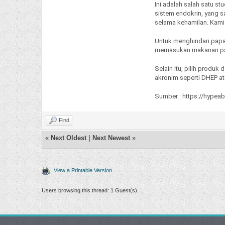
Ini adalah salah satu 
sistem endokrin, yang s
selama kehamilan. Kami 
Untuk menghindari papa
memasukan makanan pan
Selain itu, pilih produk
akronim seperti DHEP at
Sumber :
https://hypeab
Find
«
Next Oldest
|
Next Newest
»
View a Printable Version
Users browsing this thread: 1 Guest(s)