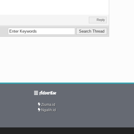
Reply
Advertise
Ziuma.id
Ngalih.id