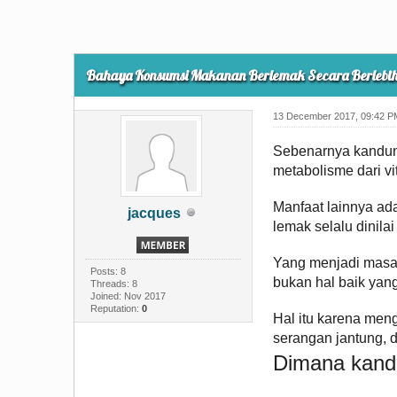
Bahaya Konsumsi Makanan Berlemak Secara Berlebih
13 December 2017, 09:42 P
Sebenarnya kandung
metabolisme dari vi
Manfaat lainnya ad
jacques
lemak selalu dinila
Yang menjadi masal
Posts: 8
bukan hal baik yang
Threads: 8
Joined: Nov 2017
Reputation:
0
Hal itu karena men
serangan jantung, 
Dimana kand