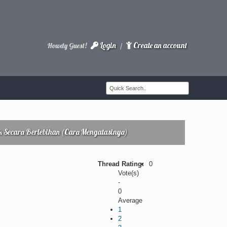
Login
Create an account
Howdy Guest!
/
Secara Berlebihan (Cara Mengatasinya)
Thread Rating:
0
Vote(s)
-
0
Average
1
2