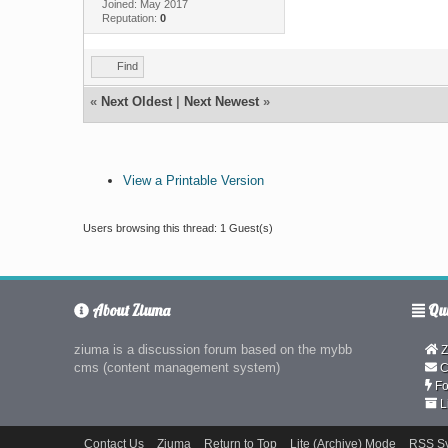
Joined: May 2017
Reputation:
0
Find
«
Next Oldest
|
Next Newest
»
View a Printable Version
Users browsing this thread: 1 Guest(s)
About Ziuma
Qui
ziuma is a discussion forum based on the mybb
Z
cms (content management system)
C
Fo
L
Contact Us
Ziuma
Return to Top
Lite (Archive) Mode
RSS Sy