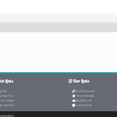
ck Links
User Links
iuma
Control panel
ontact Us
Your threads
rum Team
Buddy List
ite Version
Latest Post
ndication