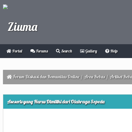
Portal
Forums
Search
Gallery
Help
Forum Diskusi dan Komunitas Online
/
Area Bebas
/
Artikel Beb
ge
Asesoris yang Harus Dimiliki dari Olahraga Sepeda