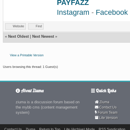
PAYFAZZ
Instagram
-
Facebook
Website
Find
«
Next Oldest
|
Next Newest
»
View a Printable Version
Users browsing this thread: 1 Guest(s)
About Ziuma
Quick Links
ziuma is a discussion forum based on
Ziuma
the mybb cms (content management
Contact Us
system)
Forum Team
Lite Version
Contact Us
Ziuma
Return to Top
Lite (Archive) Mode
RSS Syndication