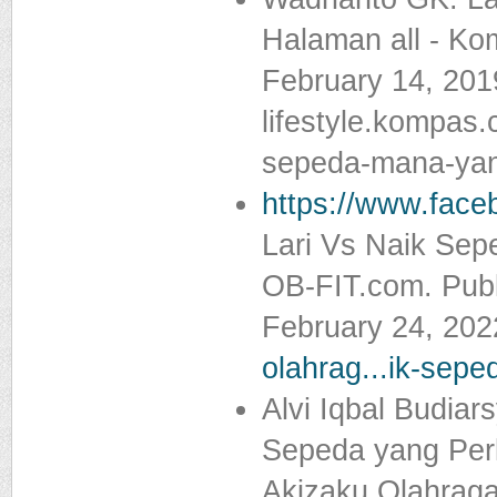
Halaman all - K
February 14, 201
lifestyle.kompas
sepeda-mana-yang
https://www.face
Lari Vs Naik Sep
OB-FIT.com. Publ
February 24, 20
olahrag...ik-sepe
Alvi Iqbal Budia
Sepeda yang Per
Akizaku Olahraga