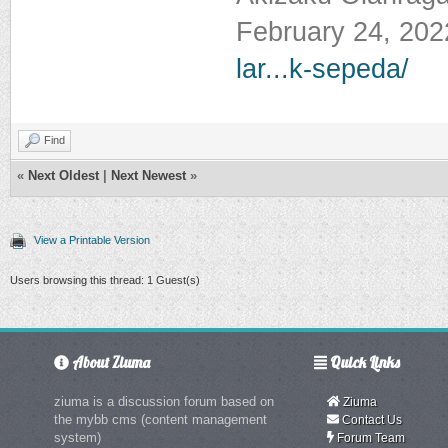
February 24, 20
lar...k-sepeda/‌
Find
«
Next Oldest
|
Next Newest
»
View a Printable Version
Users browsing this thread: 1 Guest(s)
About Ziuma
Quick Links
ziuma is a discussion forum based on
Ziuma
the mybb cms (content management
Contact Us
system)
Forum Team