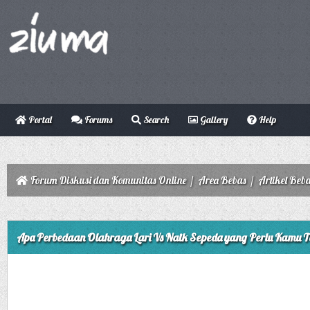
Portal
Forums
Search
Gallery
Help
Forum Diskusi dan Komunitas Online
/
Area Bebas
/
Artikel Beb
ge
Apa Perbedaan Olahraga Lari Vs Naik Sepeda yang Perlu Kamu 