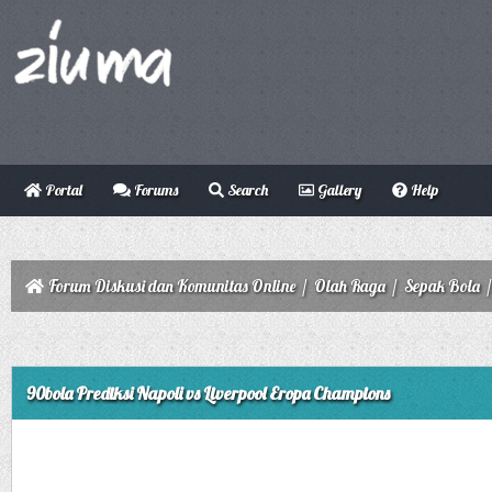
Portal
Forums
Search
Gallery
Help
Forum Diskusi dan Komunitas Online
/
Olah Raga
/
Sepak Bola
90bola Prediksi Napoli vs Liverpool Eropa Champions