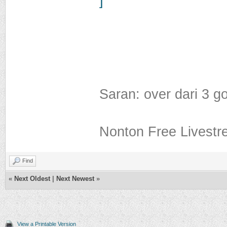
Saran: over dari 3 g
Nonton Free Livestr
Find
«
Next Oldest
|
Next Newest
»
View a Printable Version