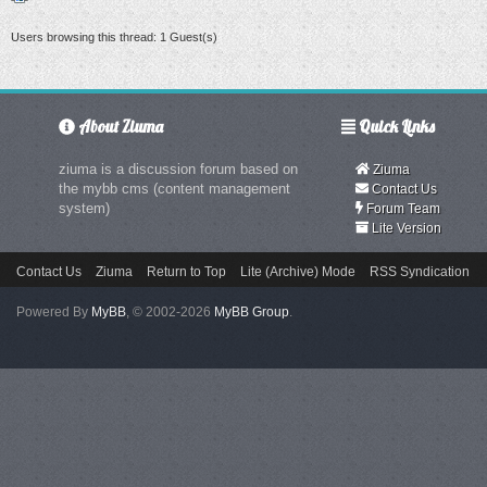
Users browsing this thread: 1 Guest(s)
About Ziuma
Quick Links
ziuma is a discussion forum based on
Ziuma
the mybb cms (content management
Contact Us
system)
Forum Team
Lite Version
Contact Us
Ziuma
Return to Top
Lite (Archive) Mode
RSS Syndication
Powered By
MyBB
, © 2002-2026
MyBB Group
.