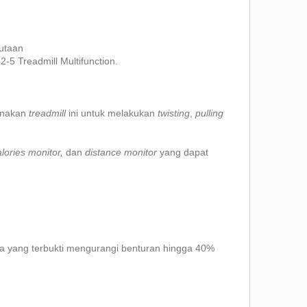
jutaan
5 Treadmill Multifunction.
gunakan
treadmill
ini untuk melakukan
twisting
,
pulling
alories monitor,
dan
distance monitor
yang dapat
a yang terbukti mengurangi benturan hingga 40%