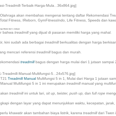
u Olahraga akan membahas mengenai tentang daftar Rekomendasi Treadm
Total Fitness, IReborn, GymFitnessIndo, Life Fitness, Speeds dan kaw
rga Mulai dari 1 Jutaan
ir bahwa
treadmill
yang dijual di pasaran memiliki harga yang mahal.
r, kini sudah ada berbagai
treadmill
berkualitas dengan harga berkisar
ang mencari referensi
treadmill
bagus dan murah.
rekomendasi
treadmill
bagus dengan harga mulai dari 1 jutaan sampai 20
MT21
Treadmill Manual
Multifungsi 5 in 1, Mulai dari Harga 1 jutaan sam
Manual Multifungsi 5 in 1 ini merupakan
treadmill
manual yang multifun
nakan
treadmill
ini untuk lari,
sit up
,
twister, push up,
dan
full rope
mengg
lengkapi dengan layar yang dapat menunjukkan waktu, kecepatan, jara
 perlu khawatir akan tambahan biaya listrik, karena
treadmill
dari Twen 