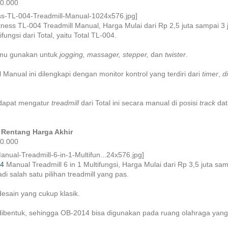
90.000
ness TL-004 Treadmill Manual, Harga Mulai dari Rp 2,5 juta sampai 3 
fungsi dari Total, yaitu Total TL-004.
amu gunakan untuk
jogging, massager, stepper,
dan
twister
.
 Manual ini dilengkapi dengan monitor kontrol yang terdiri dari
timer
,
d
a dapat mengatur
treadmill
dari Total ini secara manual di posisi
track
dat
Rentang Harga Akhir
90.000
14
Manual Treadmill 6 in 1 Multifungsi, Harga Mulai dari Rp 3,5 juta sam
i salah satu pilihan treadmill yang pas.
 desain yang cukup klasik.
ibentuk, sehingga OB-2014 bisa digunakan pada ruang olahraga yang