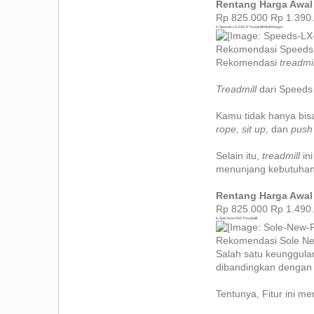
Rentang Harga Awal
Rp 825.000 Rp 1.390
5. Speeds LX-042-5 Treadmill Multifungsi
Rekomendasi Speeds LX
Rekomendasi
treadmi
Treadmill
dari Speeds
Kamu tidak hanya bi
rope, sit up,
dan
push
Selain itu,
treadmill
in
menunjang kebutuhan
Rentang Harga Awal
Rp 825.000 Rp 1.490
6. Sole New F80 Treadmill
Rekomendasi Sole New
Salah satu keunggula
dibandingkan dengan b
Tentunya, Fitur ini 