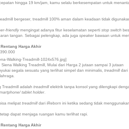
epatan hingga 19 km/jam, kamu selalu berkesempatan untuk menantang d
treadmill bergeser, treadmill 100% aman dalam keadaan tidak digunaka
er-friendly
mengingat adanya fitur keselamatan seperti
stop switch
bes
aran tangan. Sebagai pelengkap, ada juga
speaker
bawaan untuk men
Rentang Harga Akhir
.390.000
iena Walking Treadmill, Mulai dari Harga 2 jutaan sampai 3 jutaan
ukai segala sesuatu yang terlihat simpel dan minimalis,
treadmill
dari
ahraga.
g Treadmill adalah
treadmill
elektrik tanpa konsol yang dilengkapi den
martphone/
tablet holder
.
 bisa melipat
treadmill
dari iReborn ini ketika sedang tidak menggunaka
tetap dapat menjaga ruangan kamu terlihat rapi.
Rentang Harga Akhir