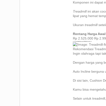
Komponen ini dapat
Treadmill
ini akan co
lipat yang hemat temp
Ukuran
treadmill
setel
Rentang Harga Awal
Rp 2.525.000 Rp 2.9
4. Treadmill Manual SPEEDS 042-5
Rekomendasi Treadmil
Ingin olahraga tapi ta
Dengan harga yang ber
Auto Incline berguna 
Di sisi lain, Cushion
Kamu bisa mengetahui 
Selain untuk treadmill