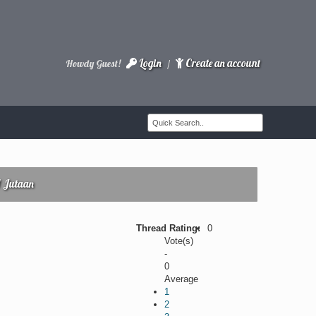
Login
Create an account
Howdy Guest!
/
1 Jutaan
Thread Rating:
0
Vote(s)
-
0
Average
1
2