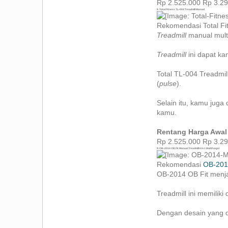
Rp 2.525.000 Rp 3.2
8. Total Fitness TL-004 Treadmill Manual
Rekomendasi Total Fit
Treadmill
manual multi
Treadmill
ini dapat k
Total TL-004 Treadmill
(
pulse
).
Selain itu, kamu jug
kamu.
Rentang Harga Awal
Rp 2.525.000 Rp 3.2
9. OB-2014 OB Fit Manual Treadmill 6 in 1 Multifungsi
Rekomendasi
OB-20
OB-2014 OB Fit menjad
Treadmill ini memiliki
Dengan desain yang d