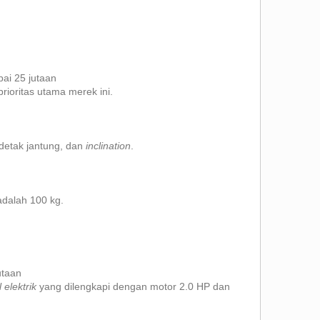
pai 25 jutaan
prioritas utama merek ini.
 detak jantung, dan
inclination
.
adalah 100 kg.
utaan
l elektrik
yang dilengkapi dengan motor 2.0 HP dan