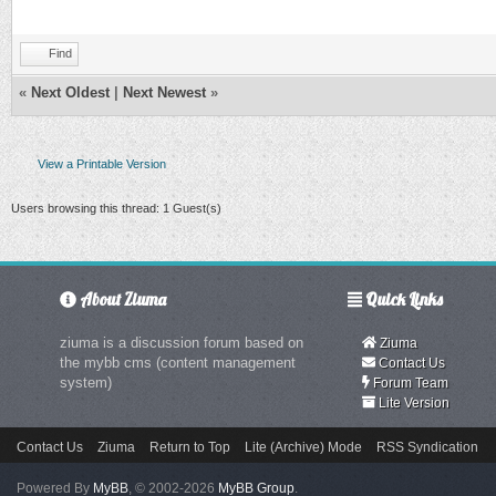
Find
«
Next Oldest
|
Next Newest
»
View a Printable Version
Users browsing this thread: 1 Guest(s)
About Ziuma
Quick Links
ziuma is a discussion forum based on
Ziuma
the mybb cms (content management
Contact Us
system)
Forum Team
Lite Version
Contact Us
Ziuma
Return to Top
Lite (Archive) Mode
RSS Syndication
Powered By
MyBB
, © 2002-2026
MyBB Group
.