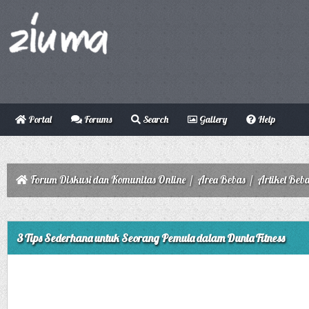
Portal
Forums
Search
Gallery
Help
Forum Diskusi dan Komunitas Online
/
Area Bebas
/
Artikel Beb
ge
3 Tips Sederhana untuk Seorang Pemula dalam Dunia Fitness